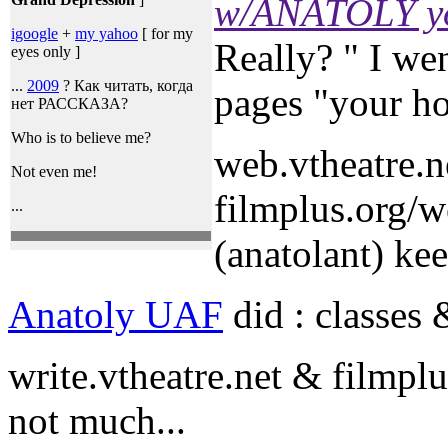
w/ANATOLY yo
igoogle
+
my yahoo
[ for my
Really? " I we
eyes only ]
...
2009
? Как читать, когда
pages "your h
нет РАССКАЗА?
Who is to believe me?
web.vtheatre.n
Not even me!
filmplus.org/w
...
(anatolant) kee
Anatoly UAF
did : classes
write.vtheatre.net & filmplu
not much...