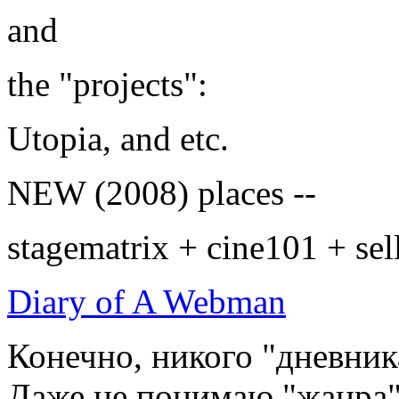
and
the "projects":
Utopia, and etc.
NEW (2008) places --
stagematrix + cine101 + sell
Diary of A Webman
Конечно, никого "дневника"
Даже не понимаю "жанра"!