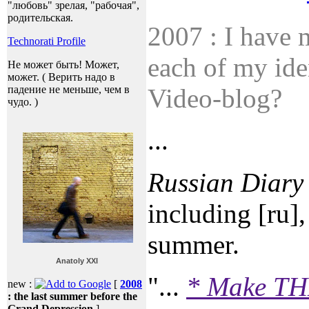
"любовь" зрелая, "рабочая",
родительская.
2007 : I have 
Technorati Profile
each of my ide
Не может быть! Может,
может. ( Верить надо в
падение не меньше, чем в
Video-blog?
чудо. )
...
Russian Diary
including [ru]
summer.
Anatoly XXI
"...
* Make T
new :
[
2008
: the last summer before the
Grand Depression
]