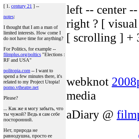
left -- center -
[ 1.
century 21
] --
notes
:
right ? [ visua
I thought that I am a man of
limited interests. How come I
[ scrolling ] +
do not have time for anything?
For Politics, for example --
filmplus.org/poltics
"Elections :
RF and USA"
politopia.com
-- I want to
spend a few minutes there, it's
webknot
2008
related to my Project Utopia!
pomo.vtheatre.net
media
Please?
... Как же я могу забыть, что
aDiary @
film
ты чужой? Ведь я сам себе
посторонний.
Нет, природа не
равнодушна, просто ее